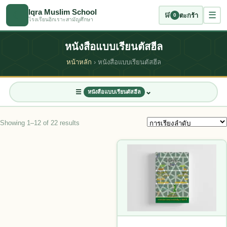
ข้ามไปเนื้อหาหลัก
Iqra Muslim School
☾
☰
🛒
ตะกร้า
0
โรงเรียนอิกเราะสามัญศึกษา
หนังสือแบบเรียนตัสฮีล
หน้าหลัก
› หนังสือแบบเรียนตัสฮีล
⌄
☰
หนังสือแบบเรียนตัสฮีล
7
3
7
Showing 1–12 of 22 results
7
3
2
This product has multiple vari
22