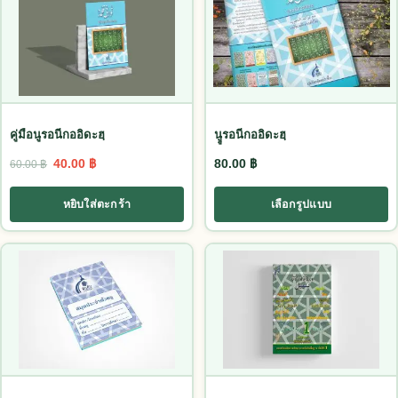
คู่มือนูรอนีกออิดะฮฺ
นููรอนีกออิดะฮฺ
Original price was: 60.00 ฿.
Current price is: 40.00 ฿.
40.00
฿
80.00
฿
60.00
฿
หยิบใส่ตะกร้า
เลือกรูปแบบ
This product has multiple variants. The options may be chosen
This product has multiple vari