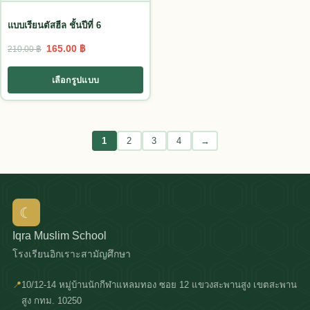
แบบเรียนตัสฮีล ชั้นปีที่ 6
Original price was: 210.00 ฿.
Current price is: 165.00 ฿.
165.00
฿
210.00
฿
เลือกรูปแบบ
1
2
3
4
→
☾
Iqra Muslim School
โรงเรียนอิกเราะสามัญศึกษา
📍
10/12-14 หมู่บ้านนักกีฬาแหลมทอง ซอย 12 แขวงสะพานสูง เขตสะพาน
สูง กทม. 10250