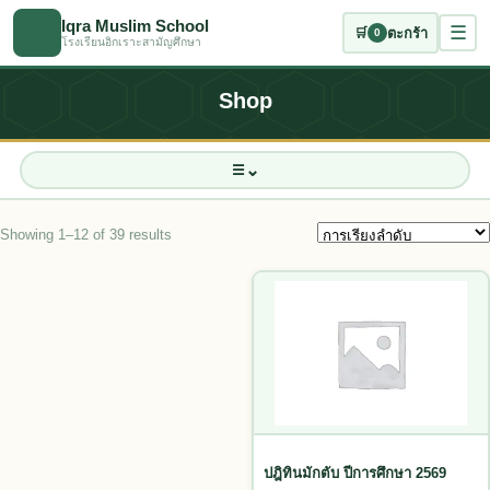
ข้ามไปเนื้อหาหลัก
Iqra Muslim School
☾
☰
🛒
ตะกร้า
0
โรงเรียนอิกเราะสามัญศึกษา
Shop
⌄
☰
7
3
7
Showing 1–12 of 39 results
7
3
2
22
ปฎิทินมักตับ ปีการศึกษา 2569