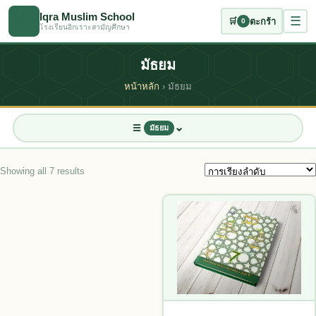
ข้ามไปเนื้อหาหลัก
Iqra Muslim School
☾
☰
🛒
ตะกร้า
0
โรงเรียนอิกเราะสามัญศึกษา
มัธยม
หน้าหลัก
› มัธยม
⌄
☰
มัธยม
7
3
7
Showing all 7 results
7
3
2
This product has multiple vari
22