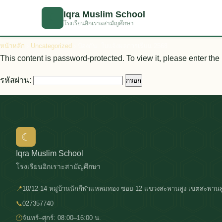
ข้ามไปเนื้อหาหลัก
Iqra Muslim School
☾
โรงเรียนอิกเราะสามัญศึกษา
หน้าหลัก
›
Uncategorized
› ป้องกัน: ใบแจ้งผลการเรียน 2568
This content is password-protected. To view it, please enter th
รหัสผ่าน:
☾
Iqra Muslim School
โรงเรียนอิกเราะสามัญศึกษา
📍
10/12-14 หมู่บ้านนักกีฬาแหลมทอง ซอย 12 แขวงสะพานสูง เขตสะพานส
📞
027357740
🕐
จันทร์–ศุกร์: 08:00–16:00 น.