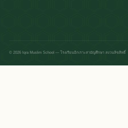
© 2026 Iqra Muslim School — โรงเรียนอิกเราะสามัญศึกษา สงวนลิขสิทธิ์