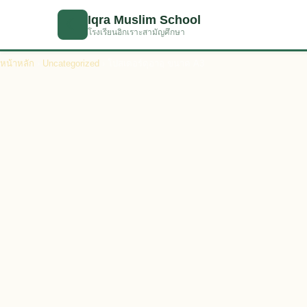
ข้ามไปเนื้อหาหลัก
Iqra Muslim School
☾
โรงเรียนอิกเราะสามัญศึกษา
หน้าหลัก
›
Uncategorized
› โปสเตอร์ดุอาอฺ ขนาด A3