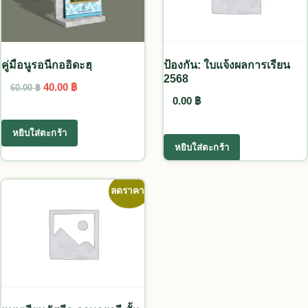
คู่มือนูรอนีกออิดะฮฺ
ป้องกัน: ใบแจ้งผลการเรียน
2568
Original price was: 60.00 ฿.
Current price is: 40.00 ฿.
40.00
฿
60.00
฿
0.00
฿
หยิบใส่ตะกร้า
หยิบใส่ตะกร้า
ลดราคา!