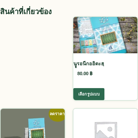
สินค้าที่เกี่ยวข้อง
นููรอนีกออิดะฮฺ
80.00
฿
This product ha
เลือกรูปแบบ
ลดราคา!