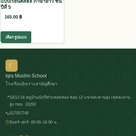
แบบเรียนตัสฮีล ภาษายาวี ชั้น
ปีที่ 5
165.00
฿
This product has multiple variants. The options
เลือกรูปแบบ
☾
Iqra Muslim School
โรงเรียนอิกเราะสามัญศึกษา
📍
10/12-14 หมู่บ้านนักกีฬาแหลมทอง ซอย 12 แขวงสะพานสูง เขตสะพาน
สูง กทม. 10250
📞
027357740
🕐
จันทร์–ศุกร์: 08:00–16:00 น.