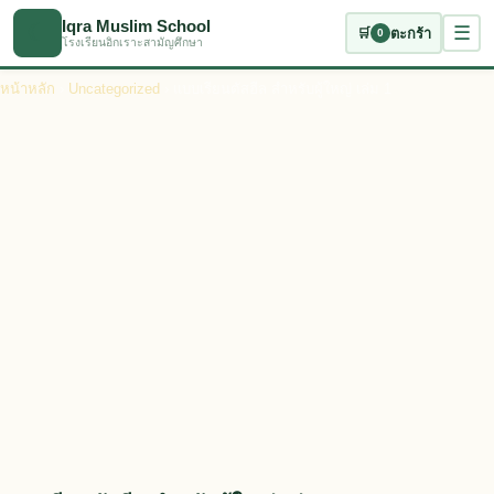
ข้ามไปเนื้อหาหลัก
Iqra Muslim School
☾
☰
🛒
ตะกร้า
0
โรงเรียนอิกเราะสามัญศึกษา
หน้าหลัก
›
Uncategorized
› แบบเรียนตัสฮีล สำหรับผู้ใหญ่ เล่ม 1