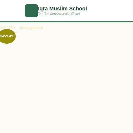
ข้ามไปเนื้อหาหลัก
Iqra Muslim School
☾
โรงเรียนอิกเราะสามัญศึกษา
หน้าหลัก
›
Uncategorized
› แบบเรียนตัสฮีล ภาษายาวี ชั้นปีที่ 5
ลดราคา!