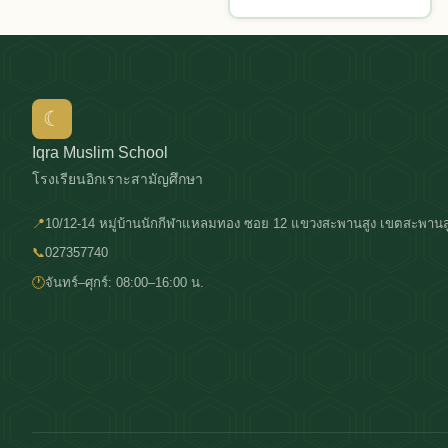
☾
Iqra Muslim School
โรงเรียนอิกเราะสามัญศึกษา
📍
10/12-14 หมู่บ้านนักกีฬาแหลมทอง ซอย 12 แขวงสะพานสูง เขตสะพานส
📞
027357740
🕐
จันทร์–ศุกร์: 08:00–16:00 น.