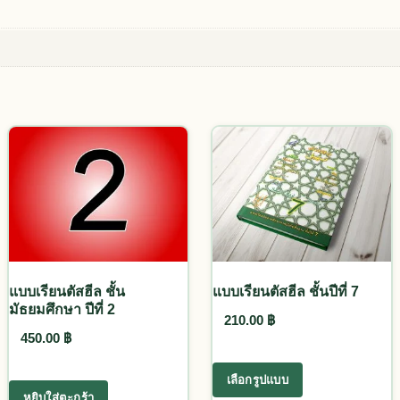
แบบเรียนตัสฮีล ชั้น
แบบเรียนตัสฮีล ชั้นปีที่ 7
มัธยมศึกษา ปีที่ 2
0.00 ฿.
is: 165.00 ฿.
210.00
฿
450.00
฿
 multiple variants. The options may be chosen on the product p
This product ha
เลือกรูปแบบ
หยิบใส่ตะกร้า