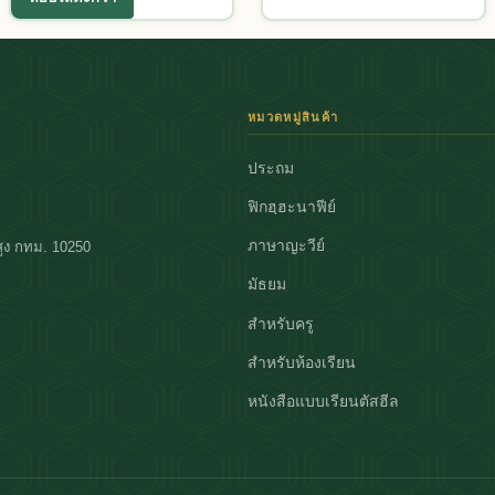
หมวดหมู่สินค้า
ประถม
ฟิกฮฺฮะนาฟีย์
ภาษาญะวีย์
ูง กทม. 10250
มัธยม
สำหรับครู
สำหรับห้องเรียน
หนังสือแบบเรียนตัสฮีล