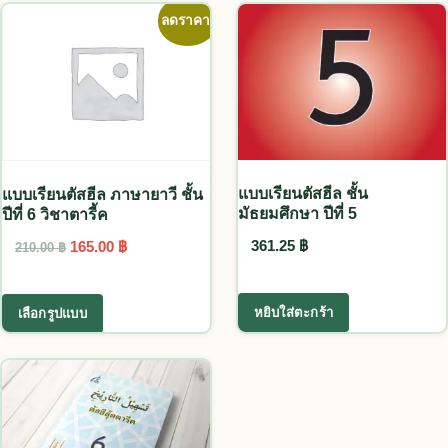
ลดราคา!
แบบเรียนตัสฮีล ชั้น
แบบเรียนตัสฮีล ภาษายาวี ชั้น
มัธยมศึกษา ปีที่ 5
ปีที่ 6 วิชาตารี้ค
Original price was: 210.00 ฿.
Current price is: 165.00 ฿.
361.25
฿
165.00
฿
210.00
฿
This product has multiple variants. The options
หยิบใส่ตะกร้า
เลือกรูปแบบ