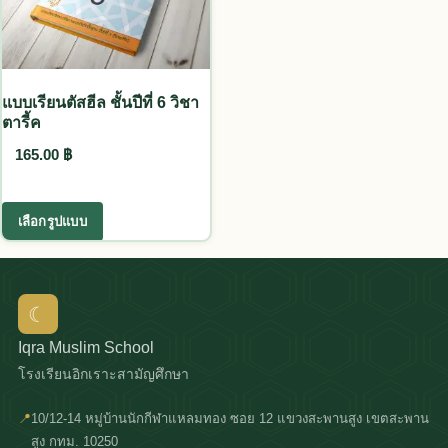
แบบเรียนตัสฮีล ชั้นปีที่ 6 วิชา
ตารี้ค
165.00
฿
This product has multiple variants. The options
เลือกรูปแบบ
☾
Iqra Muslim School
โรงเรียนอิกเราะสามัญศึกษา
📍
10/12-14 หมู่บ้านนักกีฬาแหลมทอง ซอย 12 แขวงสะพานสูง เขตสะพาน
สูง กทม. 10250