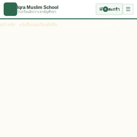
ข้ามไปเนื้อหาหลัก
Iqra Muslim School
☾
☰
🛒
ตะกร้า
0
โรงเรียนอิกเราะสามัญศึกษา
หน้าหลัก
›
หนังสือแบบเรียนตัสฮีล
› แบบเรียนตัสฮีล ชั้นมัธยมศึกษา ปีที่ 2