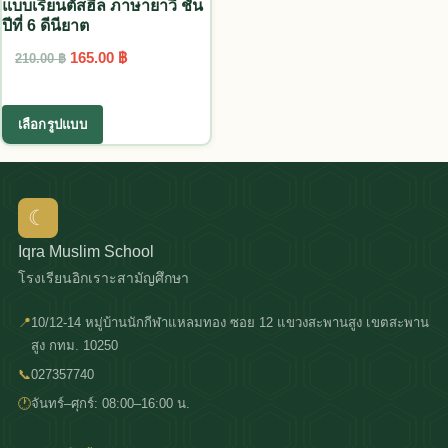
แบบเรียนตัสฮีล ภาษายาวี ชั้น
ปีที่ 6 ดีนียาต
Original price was: 210.00 ฿.
Current price is: 165.00 ฿.
165.00
฿
210.00
฿
This product has multiple variants. The options
เลือกรูปแบบ
☾
Iqra Muslim School
โรงเรียนอิกเราะสามัญศึกษา
📍
10/12-14 หมู่บ้านนักกีฬาแหลมทอง ซอย 12 แขวงสะพานสูง เขตสะพาน
สูง กทม. 10250
📞
027357740
🕐
จันทร์–ศุกร์: 08:00–16:00 น.