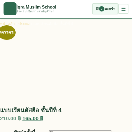
ข้ามไปเนื้อหาหลัก
Iqra Muslim School
☾
☰
🛒
ตะกร้า
0
โรงเรียนอิกเราะสามัญศึกษา
หน้าหลัก
›
ประถม
› แบบเรียนตัสฮีล ชั้นปีที่ 4
ลดราคา!
แบบเรียนตัสฮีล ชั้นปีที่ 4
Original price was: 210.00 ฿.
Current price is: 165.00 ฿.
210.00
฿
165.00
฿