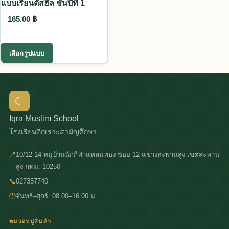
แบบเรียนตัสฮีล ชั้นปีที่ 1
165.00
฿
This product has multiple variants. The options
เลือกรูปแบบ
☾
Iqra Muslim School
โรงเรียนอิกเราะสามัญศึกษา
📍
10/12-14 หมู่บ้านนักกีฬาแหลมทอง ซอย 12 แขวงสะพานสูง เขตสะพาน
สูง กทม. 10250
📞
027357740
🕐
จันทร์–ศุกร์: 08:00–16:00 น.
หมวดหมู่สินค้า