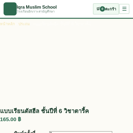
ข้ามไปเนื้อหาหลัก
Iqra Muslim School
☾
☰
🛒
ตะกร้า
0
โรงเรียนอิกเราะสามัญศึกษา
หน้าหลัก
›
ประถม
› แบบเรียนตัสฮีล ชั้นปีที่ 6 วิชาตารี้ค
แบบเรียนตัสฮีล ชั้นปีที่ 6 วิชาตารี้ค
165.00
฿