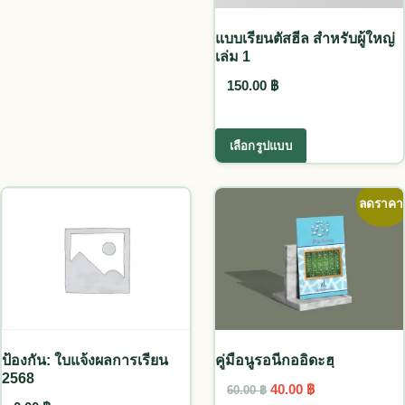
แบบเรียนตัสฮีล สำหรับผู้ใหญ่
เล่ม 1
150.00
฿
This product ha
เลือกรูปแบบ
ลดราคา
คู่มือนูรอนีกออิดะฮฺ
ป้องกัน: ใบแจ้งผลการเรียน
2568
Original price was: 60
Current price i
40.00
฿
60.00
฿