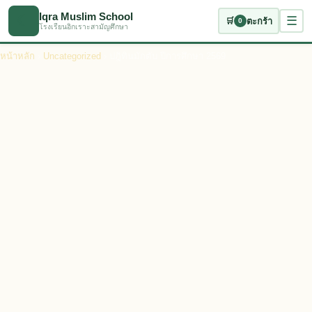
ข้ามไปเนื้อหาหลัก
Iqra Muslim School
☾
☰
🛒
ตะกร้า
0
โรงเรียนอิกเราะสามัญศึกษา
หน้าหลัก
›
Uncategorized
› ปฎิทินมักตับ ปีการศึกษา 2569