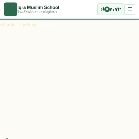
ข้ามไปเนื้อหาหลัก
Iqra Muslim School
☾
☰
🛒
ตะกร้า
0
โรงเรียนอิกเราะสามัญศึกษา
หน้าหลัก
›
สำหรับครู
› คู่มือมักตับ