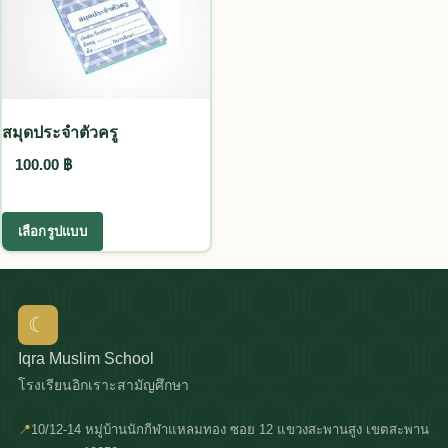
สมุดประจำตัวครู
100.00
฿
This product has multiple variants. The options
เลือกรูปแบบ
☾
Iqra Muslim School
โรงเรียนอิกเราะสามัญศึกษา
📍
10/12-14 หมู่บ้านนักกีฬาแหลมทอง ซอย 12 แขวงสะพานสูง เขตสะพาน